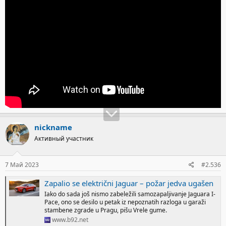
nickname
Активный участник
7 Май 2023
#2.536
Zapalio se električni Jaguar – požar jedva ugašen
Iako do sada još nismo zabeležili samozapaljivanje Jaguara I-
Pace, ono se desilo u petak iz nepoznatih razloga u garaži
stambene zgrade u Pragu, pišu Vrele gume.
www.b92.net