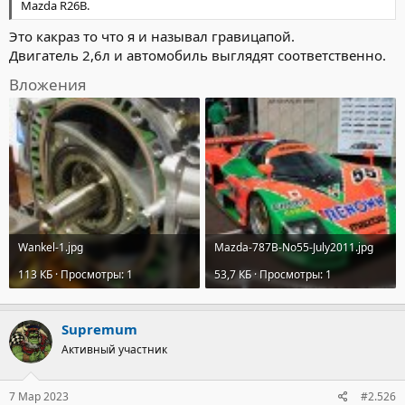
Mazda R26B.
Это какраз то что я и называл гравицапой.
Двигатель 2,6л и автомобиль выглядят соответственно.
Вложения
Wankel-1.jpg
Mazda-787B-No55-July2011.jpg
113 КБ · Просмотры: 1
53,7 КБ · Просмотры: 1
Supremum
Активный участник
7 Мар 2023
#2.526