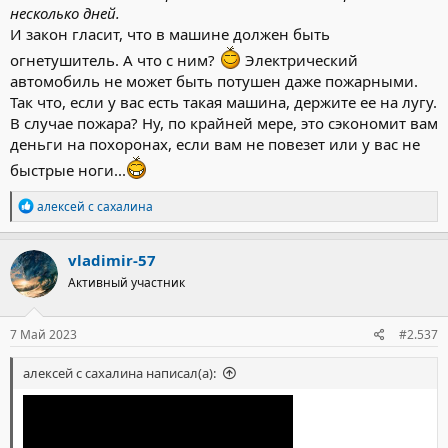
несколько дней.
И закон гласит, что в машине должен быть
огнетушитель. А что с ним?
Электрический
автомобиль не может быть потушен даже пожарными.
Так что, если у вас есть такая машина, держите ее на лугу.
В случае пожара? Ну, по крайней мере, это сэкономит вам
деньги на похоронах, если вам не повезет или у вас не
быстрые ноги...
Р
алексей с сахалина
е
а
к
vladimir-57
ц
Активный участник
и
и
:
7 Май 2023
#2.537
алексей с сахалина написал(а):