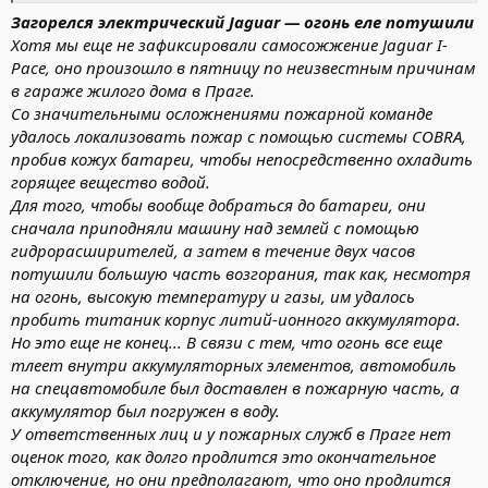
Загорелся электрический Jaguar — огонь еле потушили
Хотя мы еще не зафиксировали самосожжение Jaguar I-
Pace, оно произошло в пятницу по неизвестным причинам
в гараже жилого дома в Праге.
Со значительными осложнениями пожарной команде
удалось локализовать пожар с помощью системы COBRA,
пробив кожух батареи, чтобы непосредственно охладить
горящее вещество водой.
Для того, чтобы вообще добраться до батареи, они
сначала приподняли машину над землей с помощью
гидрорасширителей, а затем в течение двух часов
потушили большую часть возгорания, так как, несмотря
на огонь, высокую температуру и газы, им удалось
пробить титаник корпус литий-ионного аккумулятора.
Но это еще не конец... В связи с тем, что огонь все еще
тлеет внутри аккумуляторных элементов, автомобиль
на спецавтомобиле был доставлен в пожарную часть, а
аккумулятор был погружен в воду.
У ответственных лиц и у пожарных служб в Праге нет
оценок того, как долго продлится это окончательное
отключение, но они предполагают, что оно продлится