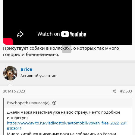
Присутвует собаки в колясках , о которых так много
говорили
большевики
я.
Brice
Активный участник
30 Мар 2023
#2.533
Psychopath написал(а):
Джели марка известная уже на всю страну. Нечто подобное
интересует
https://www.avito.ru/vladivostok/avtomobili/voyah_free_2022_281
6103041
Много китайцев шикарных пока не добрались до России