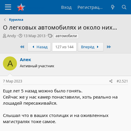
Вход
Регистрация
Курилка
О легковых автомобилях и около них...
А
Д
Т
Andy
13 Мар 2013
автомобили
в
а
е
т
т
г
Первый
Последни
Назад
127 из 144
Вперёд
о
а
и
р
н
Алек
А
т
а
Активный участник
е
ч
м
а
ы
л
7 Мар 2023
#2.521
а
Еще лет 5 назад можно было гонять.
Сейчас же у нас камер понаставили, хоть реально на
лошадей пересаживайся.
Слышал что в ваших столицах и на оживленных
магистралях тоже самое.