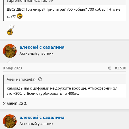
Supremum написал(а):
ДВС? ДВС! Три литра? Три литра? 700 кобыл? 700 кобыл! Что не
так??
алексей с сахалина
Активный участник
8 Мар 2023
#2.530
Алек написал(а):
Камрады вы с цифрами не дружите вообще. Атмосферник 3л
это ~300лс. Если с турбировать то 400лс.
У меня 220.
алексей с сахалина
Активный участник