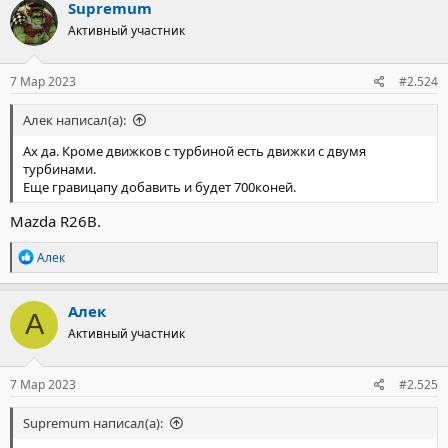
Supremum
Активный участник
7 Мар 2023
#2.524
Алек написал(а):
Ах да. Кроме движков с турбиной есть движки с двумя
турбинами.
Еще гравицапу добавить и будет 700коней.
Mazda R26B.
Р
Алек
е
а
к
Алек
А
ц
Активный участник
и
и
:
7 Мар 2023
#2.525
Supremum написал(а):