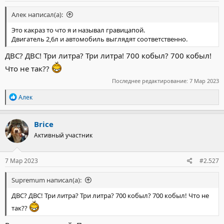
Алек написал(а):
Это какраз то что я и называл гравицапой.
Двигатель 2,6л и автомобиль выглядят соответственно.
ДВС? ДВС! Три литра? Три литра! 700 кобыл? 700 кобыл!
Что не так??
Последнее редактирование:
7 Мар 2023
Р
Алек
е
а
к
Brice
ц
Активный участник
и
и
:
7 Мар 2023
#2.527
Supremum написал(а):
ДВС? ДВС! Три литра? Три литра? 700 кобыл? 700 кобыл! Что не
так??