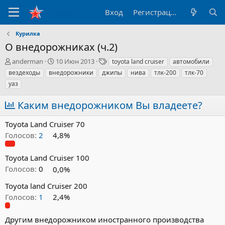
Вход
Регистрация
Курилка
О внедорожниках (ч.2)
А
Д
Т
anderman
10 Июн 2013
toyota land cruiser
автомобили
в
а
е
вездеходы
внедорожники
джипы
нива
тлк-200
тлк-70
т
т
г
уаз
о
а
и
р
н
Каким внедорожником Вы владеете?
т
а
е
ч
Toyota Land Cruiser 70
м
а
ы
л
Голосов:
2
4,8%
а
Toyota Land Cruiser 100
Голосов:
0
0,0%
Toyota land Cruiser 200
Голосов:
1
2,4%
Другим внедорожником иностранного производства