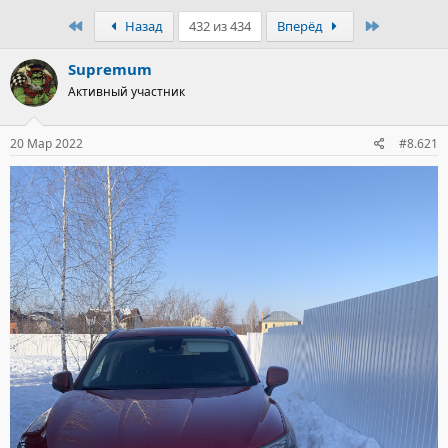
Первый
Последни
Назад
432 из 434
Вперёд
Supremum
Активный участник
20 Мар 2022
#8.621