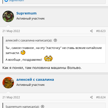
Supremum
е
а
к
Supremum
ц
Активный участник
и
и
:
21 Мар 2022
#8.623
алексей с сахалина написал(а):
Ты , самое главное , на эту "ласточку" не ставь всякие китайские
запчасти .
А вообще , поздравляю!
Как я понял, там половина машины Вольво.
алексей с сахалина
Активный участник
21 Мар 2022
#8.624
Supremum написал(а):