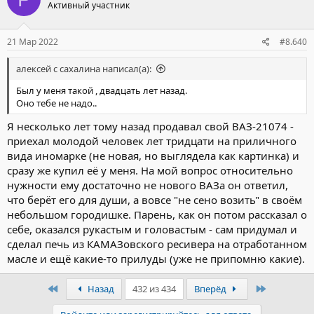
Активный участник
и
и
:
21 Мар 2022
#8.640
алексей с сахалина написал(а):
Был у меня такой , двадцать лет назад.
Оно тебе не надо..
Я несколько лет тому назад продавал свой ВАЗ-21074 -
приехал молодой человек лет тридцати на приличного
вида иномарке (не новая, но выглядела как картинка) и
сразу же купил её у меня. На мой вопрос относительно
нужности ему достаточно не нового ВАЗа он ответил,
что берёт его для души, а вовсе "не сено возить" в своём
небольшом городишке. Парень, как он потом рассказал о
себе, оказался рукастым и головастым - сам придумал и
сделал печь из КАМАЗовского ресивера на отработанном
масле и ещё какие-то прилуды (уже не припомню какие).
Первый
Последни
Назад
432 из 434
Вперёд