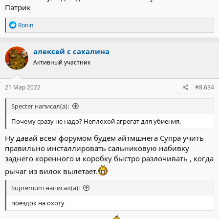
Патрик
Р
Ronin
е
а
к
алексей с сахалина
ц
Активный участник
и
и
:
21 Мар 2022
#8.634
Specter написал(а):
Почему сразу не надо? Неплохой агрегат для убиения.
Ну давай всем форумом будем айтмшнега Супра учить
правильно инсталлировать сальниковую набивку
заднего коренного и коробку быстро разлочивать , когда
рычаг из вилок вылетает.
Supremum написал(а):
поездок на охоту