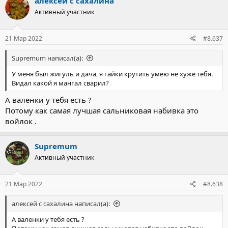
алексей с сахалина
Активный участник
21 Мар 2022
#8.637
Supremum написал(а):
У меня был жигуль и дача, я гайки крутить умею не хуже тебя.
Видал какой я мангал сварил?
А валенки у тебя есть ?
Потому как самая лучшая сальниковая набивка это
войлок .
Supremum
Активный участник
21 Мар 2022
#8.638
алексей с сахалина написал(а):
А валенки у тебя есть ?