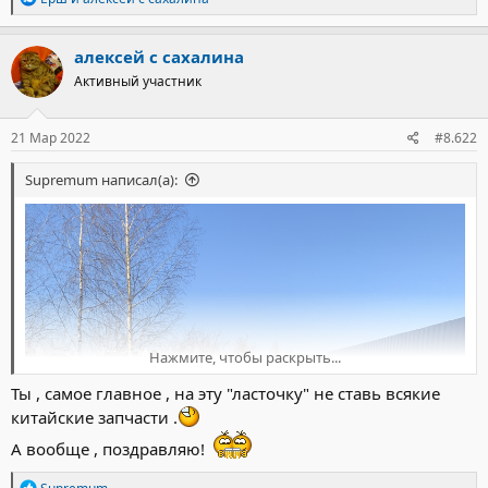
е
а
к
алексей с сахалина
ц
Активный участник
и
и
:
21 Мар 2022
#8.622
Supremum написал(а):
Нажмите, чтобы раскрыть...
Ты , самое главное , на эту "ласточку" не ставь всякие
китайские запчасти .
А вообще , поздравляю!
Р