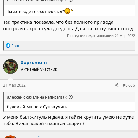
Ты же вроде не охотник был?
Так практика показала, что без полного привода
пострелять хрен куда доедешь. Да и на охоту тянет сосед.
Последнее редактирование:
21 Мар 2022
Р
Ёрш
е
а
к
Supremum
ц
Активный участник
и
и
:
21 Мар 2022
#8.636
алексей с сахалина написал(а):
будем айтмшнега Супра учить
У меня был жигуль и дача, я гайки крутить умею не хуже
тебя. Видал какой я мангал сварил?