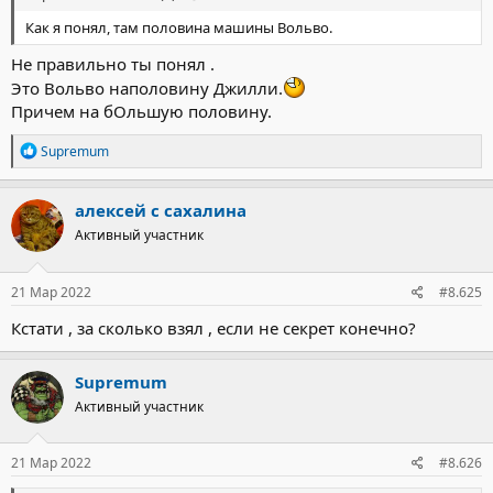
Как я понял, там половина машины Вольво.
Не правильно ты понял .
Это Вольво наполовину Джилли.
Причем на бОльшую половину.
Р
Supremum
е
а
к
алексей с сахалина
ц
Активный участник
и
и
:
21 Мар 2022
#8.625
Кстати , за сколько взял , если не секрет конечно?
Supremum
Активный участник
21 Мар 2022
#8.626