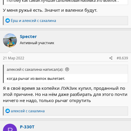
Потому как самая лучшая сальниковая набивка это войлок .
У меня ружьё есть. Значит и валенки будут.
Р
Ёрш
и
алексей с сахалина
е
а
к
Specter
ц
Активный участник
и
и
:
21 Мар 2022
#8.639
алексей с сахалина написал(а):
когда рычаг из вилок вылетает.
Я в своё время за копейки ЛУАЗик купил, проданный по
этой причине. Но на нём даже разбирать для этого почти
ничего не надо, только рычаг открутить
Р
алексей с сахалина
е
а
к
Р-330Т
Р
ц