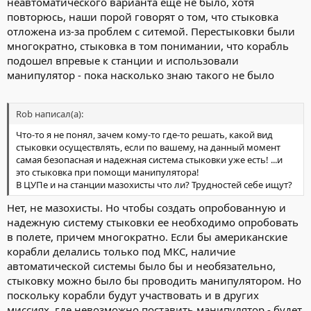
неавтоматического варианта еще не было, хотя
повторюсь, наши порой говорят о том, что стыковка
отложена из-за проблем с ситемой. Перестыковки были
многократно, стыковка в том понимании, что корабль
подошел впревые к станции и использовали
манипулятор - пока насколько знаю такого не было
Rob написал(а):
Что-то я не понял, зачем кому-то где-то решать, какой вид
стыковки осуществлять, если по вашему, на данный момент
самая безопасная и надежная система стыковки уже есть! ...и
это стыковка при помощи манипулятора!
В ЦУПе и на станции мазохисты что ли? Трудностей себе ищут?
Нет, не мазохисты. Но чтобы создать опробованную и
надежную систему стыковки ее необходимо опробовать
в полете, причем многократно. Если бы американские
корабли делались только под МКС, наличие
автоматической системы было бы и необязательно,
стыковку можно было бы проводить манипулятором. Но
поскольку корабли будут участвовать и в других
миссиях, где невозможно поставить манипулятор - будет