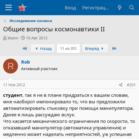
Вход
Регистрация
Исследование космоса
Общие вопросы космонавтики II
А
Д
Wann
16 Авг 2012
в
а
Первый
Последний
Назад
11 из 351
Вперёд
т
т
о
а
р
н
Rob
R
т
а
Активный участник
е
ч
м
а
ы
л
11 Ноя 2012
#201
а
студент
, так я не в плане придраться к вашим словам,
мне наоборот импонировало то, что вы предложили
автоматизировать стыковку при помощи манипулятора.
Далее я лишь рассуждаю вслух.
Что касается механического ограничения по скорости, то
отказавший манипулятор (автоматика управления) и
медленно может наделать неприятностей, уж успешная