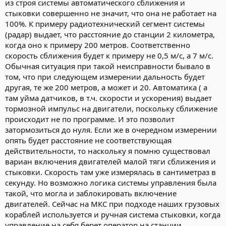
из строя системы автоматического сближения и
стыковки совершенно не значит, что она не работает на
100%. К примеру радиотехнический сегмент системы
(радар) выдает, что расстояние до станции 2 километра,
когда оно к примеру 200 метров. Соответственно
скорость сближения будет к примеру не 0,5 м/с, а 7 м/с.
Обычная ситуация при такой неисправности бывало в
том, что при следующем измерении дальность будет
другая, те же 200 метров, а может и 20. Автоматика ( а
там уйма датчиков, в т.ч. скорости и ускорения) выдает
тормозной импульс на двигатели, поскольку сближение
происходит не по программе. И это позволит
затормозиться до нуля. Если же в очередном измерении
опять будет расстояние не соответствующая
действительности, то наскольку я помню существовал
вариан включения двигателей малой тяги сближения и
стыковки. Скорость там уже измерялась в сантиметраз в
секунду. Но возможно логика системы управления была
такой, что могла и заблокировать включение
двигателей. Сейчас на МКС при подходе наших грузовых
кораблей используется и ручная система стыковки, когда
управление на себя берет оператор на станции.