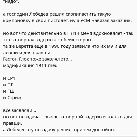
"надо".
а господин Лебедев решил скопипастить такую
компоновку в свой пистолет. ну а УСМ навязал заказчик.
но вот что действительно в ПЛ14 меня вдохновляет - так
это затворная задержка с обеих сторон.
та же Беретта еще в 1990 году заявила что их м9 и для
левши и для правши.
Гастон Глок тоже заявлял это...
модификация 1911 meu
и СР1
и ПЯ
и ГШ
и Стриж
все заявляли...
но вот незадача... рычаг затворной задержки только для
правши.
а Лебедев эту незадачу решил. причем достойно.