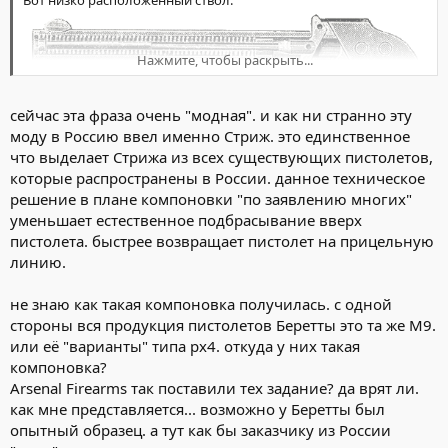
Вот низко расположенный ствол:
Нажмите, чтобы раскрыть...
сейчас эта фраза очень "модная". и как ни странно эту
моду в Россию ввел именно Стриж. это единственное
что выделает Стрижа из всех существующих пистолетов,
которые распространены в России. данное техническое
решение в плане компоновки "по заявлению многих"
уменьшает естественное подбрасывание вверх
пистолета. быстрее возвращает пистолет на прицельную
линию.
не знаю как такая компоновка получилась. с одной
Вот низко расположенный ствол:
стороны вся продукция пистолетов Беретты это та же М9.
или её "варианты" типа рх4. откуда у них такая
А у ПЛ-14 (как и у Стрижа) имеет место быть более
компоновка?
глубокая посадка пистолета в руку.
За счёт уменьшения
Arsenal Firearms так поставили тех задание? да врят ли.
габаритов затвора пистолет опустился ниже. А ствол остался на
том же уровне. Достаточно замерить расстояние от нижней
как мне представляется... возможно у Беретты был
точки спусковой скобы до оси ствола у нескольких пистолетов.
опытный образец. а тут как бы заказчику из России