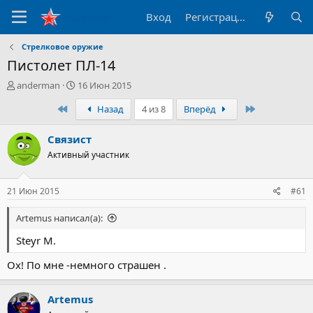
Вход
Регистрация
Стрелковое оружие
Пистолет ПЛ-14
А
Д
anderman
16 Июн 2015
в
а
Первый
Последний
Назад
4 из 8
Вперёд
т
т
о
а
р
н
Связист
т
а
Активный участник
е
ч
м
а
ы
л
21 Июн 2015
#61
а
Artemus написал(а):
Steyr M.
Ох! По мне -немного страшен .
Artemus