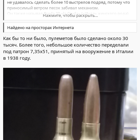
не удавалось сделать более 10 выстрелов подряд, потому что
приносимый ветром песок забивал механизм.
Он также называл Breda 30 «la Giuda» («Иуда» женского рода)
Нажмите, чтобы раскрыть...
или «la maledetta troia» («проклятая сука»)…
Найдено на просторах Интернета
Как бы то ни было, пулеметов было сделано около 30
тысяч. Более того, небольшое количество переделали
под патрон 7,35х51, принятый на вооружение в Италии
в 1938 году.