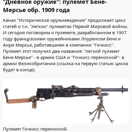
"Дневное оружие": пулемет Бене-
Мерсье обр. 1909 года​
Канал "Историческое оружиеведение" продолжает цикл
статей о т.н. "легких" пулеметах Первой Мировой войны.
И сегодня поговорим о пулемете, разработанном в 1907
году французскими оружейниками Лоуренсом Бене и
Анри Мерсье, работавшими в компании "Гочкисс".
Пулемет этот получил два названия: "легкий пулемет
Бене-Мерсье" - в армии США и "Гочкисс переносной"- в
армии Великобритании (ссылка на первую статью цикла
будет в конце).
Пулемет Гочкисс переносной.