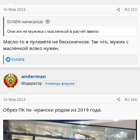
16 Фев 2023
#2.163
EUGEN написал(а):
Они же не мужика с маслёнкой в расчёт ввели
Масло-то в пулемёте не бесконечное. Так что, мужик с
маслёнкой всяко нужен.
Р
EUGEN
е
а
к
anderman
ц
Модератор
Команда форума
и
и
:
16 Фев 2023
#2.164
Обрез ПК по -ирански родом из 2019 года.