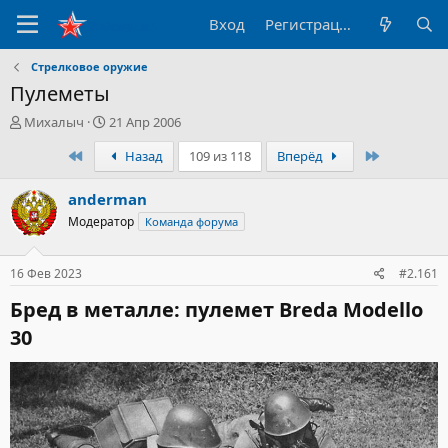
Вход
Регистрация
Стрелковое оружие
Пулеметы
А
Д
Михалыч
21 Апр 2006
в
а
Первый
Последни
Назад
109 из 118
Вперёд
т
т
о
а
р
н
anderman
т
а
Модератор
Команда форума
е
ч
м
а
ы
л
16 Фев 2023
#2.161
а
Бред в металле: пулемет Breda Modello
30​