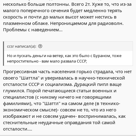
несколько больше полтонны. Всего 2т. Хуже то, что из-за
малого поперечного сечения будет медленно терять
скорость и почти до малых высот может нестись в
плазменном облаке. Непроницаемом для радиоволн.
Проблемы с наведением...
ccsr написал(а):
Но и пускать деньги на ветер, как это было с Бураном, тоже
непростительно - вам мало развала СССР,
Прогрессивная часть населения горько страдала, что нет
своего "Шаттла" и уверивалась в научно-технической
отсталости СССР и социализма. Дурацкий пипл ваще
глумился. Порой печатающиеся статьи военных и
специалистов (с никому ничего не говорящими
фамилиями), что "Шаттл" на самом деле (в технико-
экономическом смысле)- совсем не то, что из него
изображают и не совсем удачен- воспринималась, как
стеснительные неудачные оправдания той самой
отсталости....