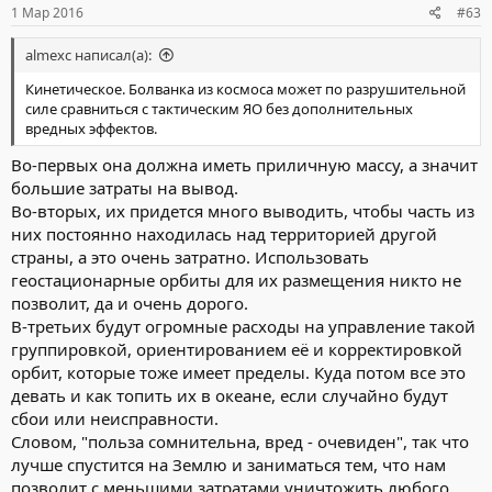
1 Мар 2016
#63
almexc написал(а):
Кинетическое. Болванка из космоса может по разрушительной
силе сравниться с тактическим ЯО без дополнительных
вредных эффектов.
Во-первых она должна иметь приличную массу, а значит
большие затраты на вывод.
Во-вторых, их придется много выводить, чтобы часть из
них постоянно находилась над территорией другой
страны, а это очень затратно. Использовать
геостационарные орбиты для их размещения никто не
позволит, да и очень дорого.
В-третьих будут огромные расходы на управление такой
группировкой, ориентированием её и корректировкой
орбит, которые тоже имеет пределы. Куда потом все это
девать и как топить их в океане, если случайно будут
сбои или неисправности.
Словом, "польза сомнительна, вред - очевиден", так что
лучше спустится на Землю и заниматься тем, что нам
позволит с меньшими затратами уничтожить любого