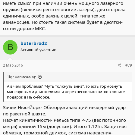
иметь смысл при наличии очень мощного лазерного
оружия (включая рентгеновские лазеры), для отстрела
единичных, особо важных целей, типа тех же
авианосцев. Но стоить такая система будет в десятки-
сотни дороже МКС.
buterbrod2
B
Активный участник
2 Мар 2016
#79
Tigr написал(а):
А в чем проблема? "Чуть толкнуть вниз", то есть тормознуть
маневровыми двигателями, и через несколько витков ловите
подарок в Нью-Йорке.
Зачем Нью-Йорк- Обезоруживающий неядерный удар
по ракетной шахте.
Насчет кинетичности- Рельса типа Р-75 (вес погонного
метра) длиной 15м (допустим). Итого 1,125т. Защитная
обмазка, тормозной движок, система наведения-