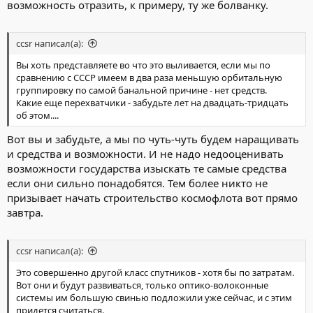
возможность отразить, к примеру, ту же болванку.
ccsr написал(а):
Вы хоть представляете во что это выливается, если мы по
сравнению с СССР имеем в два раза меньшую орбитальную
группировку по самой банальной причине - нет средств.
Какие еще перехватчики - забудьте лет на двадцать-тридцать
об этом....
Вот вы и забудьте, а мы по чуть-чуть будем наращивать
и средства и возможности. И не надо недооценивать
возможности государства изыскать те самые средства
если они сильно понадобятся. Тем более никто не
призывает начать строительство космофлота вот прямо
завтра.
ccsr написал(а):
Это совершенно другой класс спутников - хотя бы по затратам.
Вот они и будут развиваться, только оптико-волоконные
системы им большую свинью подложили уже сейчас, и с этим
придется считаться.