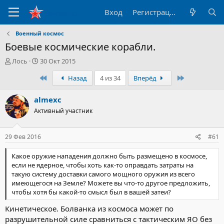
Вход
Регистрация
Военный космос
Боевые космические корабли.
А
Д
Лось
30 Окт 2015
в
а
Первый
Последний
Назад
4 из 34
Вперёд
т
т
о
а
р
н
almexc
т
а
Активный участник
е
ч
м
а
ы
л
29 Фев 2016
#61
а
Какое оружие нападения должно быть размещено в космосе,
если не ядерное, чтобы хоть как-то оправдать затраты на
такую систему доставки самого мощного оружия из всего
имеющегося на Земле? Можете вы что-то другое предложить,
чтобы хотя бы какой-то смысл был в вашей затеи?
Кинетическое. Болванка из космоса может по
разрушительной силе сравниться с тактическим ЯО без