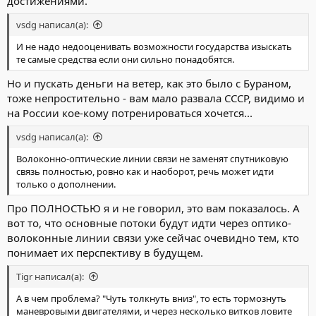
достижениями.
vsdg написал(а):
И не надо недооценивать возможности государства изыскать
те самые средства если они сильно понадобятся.
Но и пускать деньги на ветер, как это было с Бураном,
тоже непростительно - вам мало развала СССР, видимо и
на России кое-кому потренироваться хочется...
vsdg написал(а):
Волоконно-оптические линии связи не заменят спутниковую
связь полностью, ровно как и наоборот, речь может идти
только о дополнении.
Про ПОЛНОСТЬЮ я и не говорил, это вам показалось. А
вот то, что основные потоки будут идти через оптико-
волоконные линии связи уже сейчас очевидно тем, кто
понимает их перспективу в будущем.
Tigr написал(а):
А в чем проблема? "Чуть толкнуть вниз", то есть тормознуть
маневровыми двигателями, и через несколько витков ловите