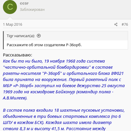
ccsr
C
Заблокирован
1 Мар 2016
#76
Tigr написал(а):
Расскажите об этом создателям Р-36орб.
Рассказываю:
Как бы то ни было, 19 ноября 1968 года система
"частично-орбитальной бомбардировки" в составе
ракеты-носителя "Р-36орб" и орбитального блока 8Ф021
была принята на вооружение. Первый ракетный полк с
МБР «Р-36орб» заступил на боевое дежурство 25 августа
1969 года на космодроме Байконур (командир полка -
А.В.Милеев).
В состав полка входили 18 шахтные пусковые установки,
объединенные в три боевых стартовых комплекса (по 6
ШПУ в каждом БСК). Каждая шахта имела диаметр
ствола 8,3 м и высоту 41,5 м. Расстояние между