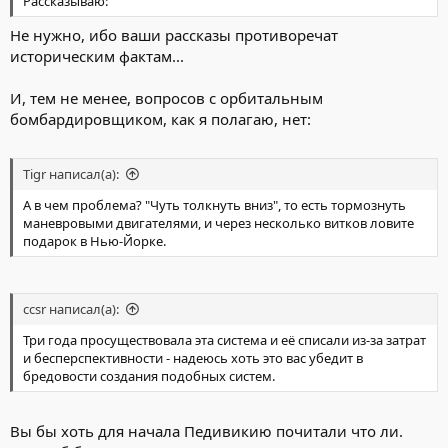
Рассказываю:
Не нужно, ибо ваши рассказы противоречат
историческим фактам...
И, тем не менее, вопросов с орбитальным
бомбардировщиком, как я полагаю, нет:
Tigr написал(а):
А в чем проблема? "Чуть толкнуть вниз", то есть тормознуть
маневровыми двигателями, и через несколько витков ловите
подарок в Нью-Йорке.
ccsr написал(а):
Три года просуществовала эта система и её списали из-за затрат
и бесперспективности - надеюсь хоть это вас убедит в
бредовости создания подобных систем.
Вы бы хоть для начала Педивикию почитали что ли.