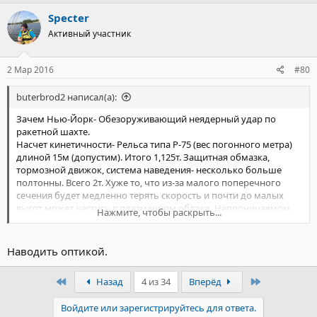
Specter
Активный участник
2 Мар 2016
#80
buterbrod2 написал(а):
Зачем Нью-Йорк- Обезоруживающий неядерный удар по
ракетной шахте.
Насчет кинетичности- Рельса типа Р-75 (вес погонного метра)
длиной 15м (допустим). Итого 1,125т. Защитная обмазка,
тормозной движок, система наведения- несколько больше
полтонны. Всего 2т. Хуже то, что из-за малого поперечного
сечения будет медленно терять скорость и почти до малых
высот может нестись в плазменном облаке. Непроницаемом
Нажмите, чтобы раскрыть...
для радиоволн. Проблемы с наведением...
Наводить оптикой.
Первый
Последний
Назад
4 из 34
Вперёд
Войдите или зарегистрируйтесь для ответа.