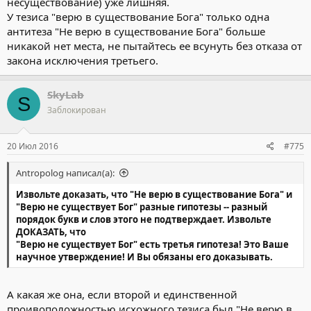
несуществование) уже лишняя.
У тезиса "верю в существование Бога" только одна
антитеза "Не верю в существование Бога" больше
никакой нет места, не пытайтесь ее всунуть без отказа от
закона исключения третьего.
SkyLab
S
Заблокирован
20 Июл 2016
#775
Antropolog написал(а):
Извольте доказать, что
"Не верю в существование Бога" и
"Верю не существует Бог" разные гипотезы -- разный
порядок букв и слов этого не подтверждает.
Извольте
ДОКАЗАТЬ, что
"Верю не существует Бог"
есть третья гипотеза! Это Ваше
научное утверждение! И Вы обязаны его доказывать.
А какая же она, если второй и единственной
проивоположностью исхожного тезиса был "Не верю в