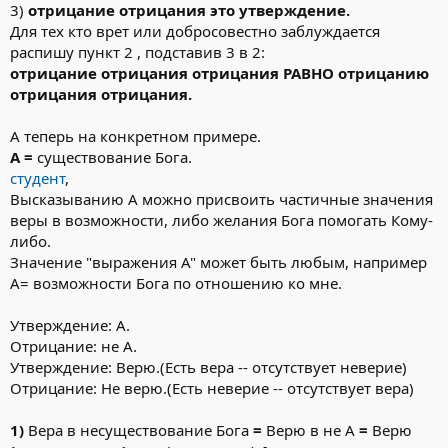
3)
отрицание отрицания это утверждение.
Для тех кто врет или добросовестно заблуждается
распишу пункт 2 , подставив 3 в 2:
отрицание отрицания отрицания РАВНО отрицанию
отрицания отрицания.
А теперь на конкретном примере.
А =
существование Бога.
студент
,
Высказыванию А можно присвоить частичные значения
веры в возможности, либо желания Бога помогать Кому-
либо.
Значение "выражения А" может быть любым, например
А= возможности Бога по отношению ко мне.
Утверждение: А.
Отрицание: не А.
Утверждение: Верю.(Есть вера -- отсутствует неверие)
Отрицание: Не верю.(Есть неверие -- отсутствует вера)
1)
Вера в несуществование Бога
=
Верю в не А
=
Верю