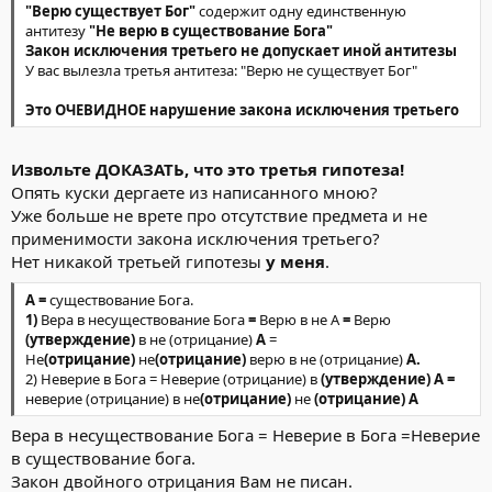
"Верю существует Бог"
содержит одну единственную
антитезу
"Не верю в существование Бога"
Закон исключения третьего не допускает иной антитезы
У вас вылезла третья антитеза: "Верю не существует Бог"
Это ОЧЕВИДНОЕ нарушение закона исключения третьего
Извольте ДОКАЗАТЬ, что это третья гипотеза!
Опять куски дергаете из написанного мною?
Уже больше не врете про отсутствие предмета и не
применимости закона исключения третьего?
Нет никакой третьей гипотезы
у меня
.
А =
существование Бога.
1)
Вера в несуществование Бога
=
Верю в не А
=
Верю
(утверждение)
в не (отрицание)
А
=
Не
(отрицание)
не
(отрицание)
верю в не (отрицание)
А.
2) Неверие в Бога = Неверие (отрицание) в
(утверждение)
А =
неверие (отрицание) в не
(отрицание)
не
(отрицание)
А
Вера в несуществование Бога = Неверие в Бога =Неверие
в существование бога.
Закон двойного отрицания Вам не писан.