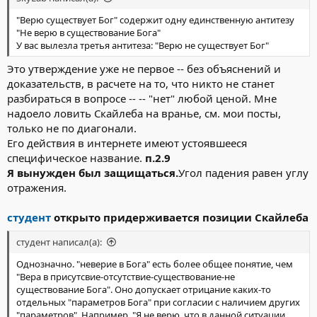
"Верю существует Бог" содержит одну единственную антитезу
"Не верю в существование Бога"
У вас вылезла третья антитеза: "Верю не существует Бог"
Это утверждение уже не первое -- без объяснений и
доказательств, в расчете на то, что никто не станет
разбираться в вопросе -- -- "нет" любой ценой. Мне
надоело ловить Скайлеба на вранье, см. мои посты,
только не по диагонали.
Его действия в интернете имеют устоявшееся
специфическое название.
п.2.9
Я вынужден был защищаться.
Угол падения равен углу
отражения.
студент
открыто придерживается позиции Скайлеба
студент написал(а):
Однозначно. "неверие в Бога" есть более общее понятие, чем
"Вера в присутсвие-отсутствие-существование-не
существование Бога". Оно допускает отрицание каких-то
отдельных "параметров Бога" при согласии с наличием других
"параметров". Например, "Я не верю, что в данной ситуации