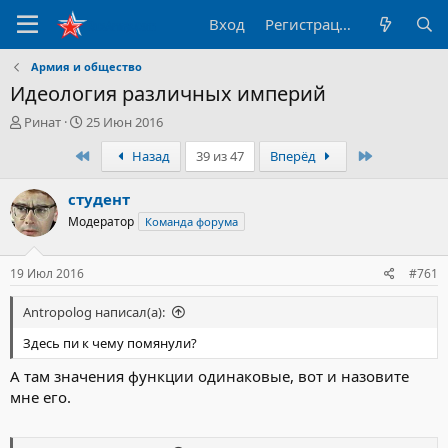
Вход
Регистрация
Армия и общество
Идеология различных империй
А
Д
Ринат
25 Июн 2016
в
а
Первый
Последний
Назад
39 из 47
Вперёд
т
т
о
а
р
н
студент
т
а
Модератор
Команда форума
е
ч
м
а
ы
л
19 Июл 2016
#761
а
Antropolog написал(а):
Здесь пи к чему помянули?
А там значения функции одинаковые, вот и назовите
мне его.