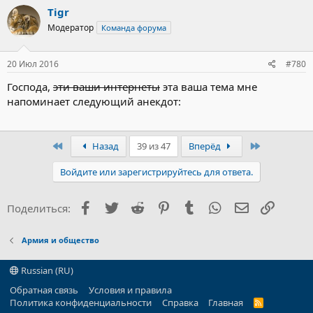
Tigr
Модератор
Команда форума
20 Июл 2016
#780
Господа,
эти ваши интернеты
эта ваша тема мне
напоминает следующий анекдот:
Первый
Последний
Назад
39 из 47
Вперёд
Войдите или зарегистрируйтесь для ответа.
Facebook
Twitter
Reddit
Pinterest
Tumblr
WhatsApp
Электронна
Ссылка
Поделиться:
Армия и общество
Russian (RU)
Обратная связь
Условия и правила
Политика конфиденциальности
Справка
Главная
R
S