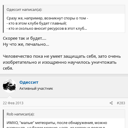
Одессит написал(а):
Сразу же, например, возникнут споры о том -
- кто в этом клубе будет главный;
- кто и сколько вносит ресурсов в этот клуб...
Скорее так и будет....
Ну что же, печально...
Человечество пока не умеет защищать себя, зато очень
изобретательно и изощренно научилось уничтожать
себя.
Одессит
Активный участник
22 Фев 2013
#283
Rob написал(а):
ИМХО, "малые" метеориты, после обнаружения, можно
разрушать на более мелкие, часть из которых попав в