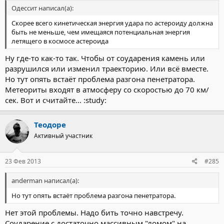
Одессит написал(а):
Скорее всего кинетическая энергия удара по астероиду должна
быть не меньше, чем имещаяся потенциальная энергия
летящего в космосе астероида
Ну где-то как-то так. Чтобы от соударения камень или
разрушился или изменил траекторию. Или всё вместе.
Но тут опять встаёт проблема разгона пенетратора.
Метеориты входят в атмосферу со скоростью до 70 км/
сек. Вот и считайте... :study:
Теодоре
Активный участник
23 Фев 2013
#285
anderman написал(а):
Но тут опять встаёт проблема разгона пенетратора.
Нет этой проблемы. Надо бить точно навстречу.
Соударение с достаточно массивным "ломом" на