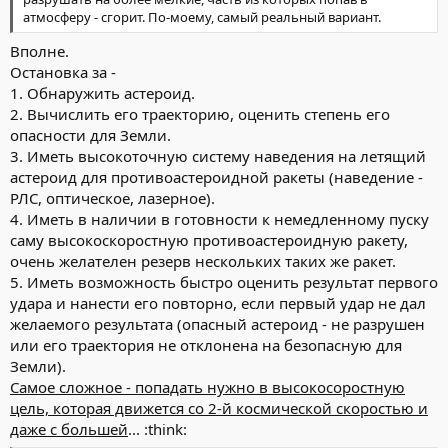
атмосферу - сгорит. По-моему, самый реальный вариант.
Вполне.
Остановка за -
1. Обнаружить астероид.
2. Вычислить его траекторию, оценить степень его
опасности для Земли.
3. Иметь высокоточную систему наведения на летящий
астероид для противоастероидной ракеты (наведение -
РЛС, оптическое, лазерное).
4. Иметь в наличии в готовности к немедленному пуску
саму высокоскоростную противоастероидную ракету,
очень желателен резерв нескольких таких же ракет.
5. Иметь возможность быстро оценить результат первого
удара и нанести его повторно, если первый удар не дал
желаемого результата (опасный астероид - не разрушен
или его траектория не отклонена на безопасную для
Земли).
Самое сложное - попадать нужно в высокосоростную
цель, которая движется со 2-й космической скоростью и
даже с большей
... :think: