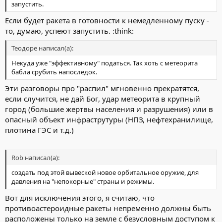
запустить.
Если будет ракета в готовности к немедленному пуску -
то, думаю, успеют запустить. :think:
Теодоре написал(а):
Некуда уже "эффективному" податься. Так хоть с метеорита
бабла срубить напоследок.
Эти разговоры про "распил" мгновенно прекратятся,
если случится, не дай Бог, удар метеорита в крупный
город (большие жертвы населения и разрушения) или в
опасный объект инфраструтуры (НПЗ, нефтехранилище,
плотина ГЭС и т.д.)
Rob написал(а):
создать под этой вывеской новое орбитальное оружие, для
давления на "непокорные" страны и режимы.
Вот для исключения этого, я считаю, что
противоастероидные ракеты непременно должны быть
расположены только на земле с безусловным доступом к