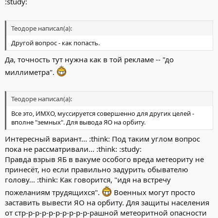
:study:
Теодоре написал(а):
Другой вопрос - как попасть.
Да, точность тут нужна как в той рекламе -- "до
миллиметра".
Теодоре написал(а):
Все это, ИМХО, муссируется совершенно для других целей -
вполне "земных". Для вывода ЯО на орбиту.
Интересный вариант... :think: Под таким углом вопрос
пока не рассматривали... :think: :study:
Правда взрыв ЯБ в вакуме особого вреда метеориту не
принесёт, но если правильно задурить обывателю
голову... :think: Как говорится, "идя на встречу
пожеланиям трудящихся".
Военных могут просто
заставить вывести ЯО на орбиту. Для защиты населения
от стр-р-р-р-р-р-р-р-р-р-рашной метеоритной опасности