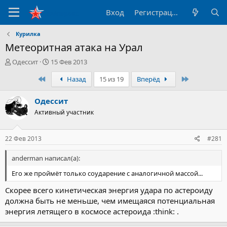
Вход
Регистрация
Курилка
Метеоритная атака на Урал
А
Д
Одессит
15 Фев 2013
в
а
Первый
Последний
Назад
15 из 19
Вперёд
т
т
о
а
р
н
Одессит
т
а
Активный участник
е
ч
м
а
ы
л
22 Фев 2013
#281
а
anderman написал(а):
Его же проймёт только соударение с аналогичной массой...
Скорее всего кинетическая энергия удара по астероиду
должна быть не меньше, чем имещаяся потенциальная
энергия летящего в космосе астероида :think: .