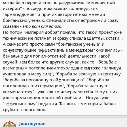
когда был первый этап по раздуванию "метеоритной
истерии" - посредством всяких голливудских
"армагеддонов" и прочих авторитетных мнений
британских ученых. Специалисты от астрономии сразу
сказали -
это вот для этого
.
Но потом "империя добра" поняла, что такой проект уже
технически не потянет. И сразу списала Шаттлы, кстати...
А сейчас это просто сами "британские ученые" и
сочувствующие "эффективные менеджеры" оживились -
банально для попил-откатной деятельности. Такой
случай! Тем более что другие случаи, как то: "борьба с
всемирным потеплением/похолоданием(тоже голливуд
участвовал в меру сил)", "борьба за зеленую энергетику",
"борьба за поголовную айфонизацию", "борьба за
поголовную твиттеризацию", "борьба за частную
космонавтику" - уже как-то исчерпали себя. Нету в них
уже нормы попил-откатной прибыли... Некуда уже
"эффективному" податься. Так хоть с метеорита бабла
срубить напоследок.
Journeyman