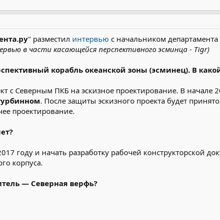
ента.ру
" разместил
интервью
с начальником департамента
рвью в части касающейся перспективного эсминца - Tigr)
рспективный корабль океанской зоны (эсминец). В како
ект с Северным ПКБ на эскизное проектирование. В начале 
турбинном
. После защиты эскизного проекта будет принят
чее проектирование.
ет?
017 году и начать разработку рабочей конструкторской док
го корпуса.
итель — Северная верфь?