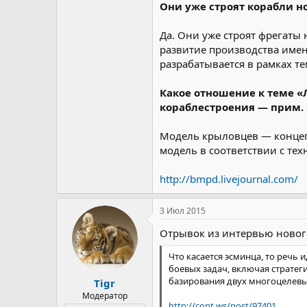
Они уже строят корабли н
Да. Они уже строят фрегаты
развитие производства имен
разрабатывается в рамках т
Какое отношение к теме «
кораблестроения — прим. 
Модель крыловцев — концепт
модель в соответствии с те
http://bmpd.livejournal.com/
3 Июл 2015
Отрывок из интервью новог
Что касается эсминца, то речь
боевых задач, включая страте
базирования двух многоцелевы
Tigr
Модератор
http://cont.ws/post/97401