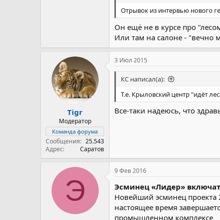
Отрывок из интервью нового г
Он ещё не в курсе про "лесо
Или там на салоне - "вечно 
3 Июл 2015
КС написал(а):
Т.е. Крыловский центр "идёт ле
Все-таки надеюсь, что здрав
Tigr
Модератор
Команда форума
Сообщения
25.543
Адрес
Саратов
9 Фев 2016
Э
Эсминец «Лидер» включат
Новейший эсминец проекта 
настоящее время завершаетс
промышленном комплексе