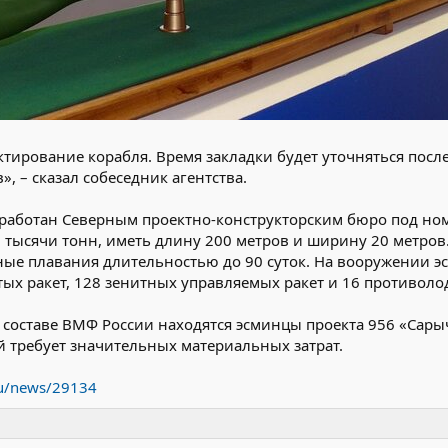
ктирование корабля. Время закладки будет уточняться пос
, – сказал собеседник агентства.
работан Северным проектно-конструкторским бюро под ном
тысячи тонн, иметь длину 200 метров и ширину 20 метров.
ые плавания длительностью до 90 суток. На вооружении э
х ракет, 128 зенитных управляемых ракет и 16 противоло
 составе ВМФ России находятся эсминцы проекта 956 «Сарыч
 требует значительных материальных затрат.
ru/news/29134