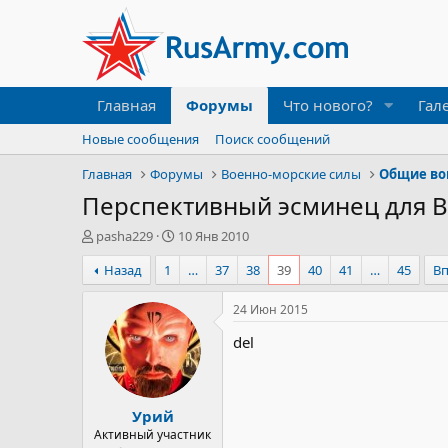
Главная
Форумы
Что нового?
Гал
Новые сообщения
Поиск сообщений
Главная
Форумы
Военно-морские силы
Общие во
Перспективный эсминец для 
А
Д
pasha229
10 Янв 2010
в
а
Назад
1
…
37
38
39
40
41
…
45
В
т
т
о
а
р
н
24 Июн 2015
т
а
del
е
ч
м
а
ы
л
а
Урий
Активный участник