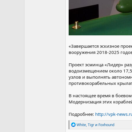
«Завершается эскизное прое
вооружения 2018-2025 годов»
Проект эсминца «Лидер» раз
водоизмещением около 17,5 
узлов и выполнять автономн
противокорабельных крылаты
В настоящее время в боевом
Модернизация этих кораблей
Подробнее:
http://vpk-news.
Р
White
,
Tigr
и
Foxhound
е