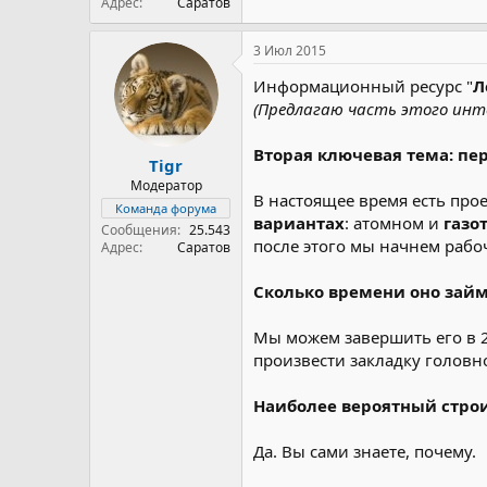
Адрес
Саратов
3 Июл 2015
Информационный ресурс "
Л
(Предлагаю часть этого инте
Вторая ключевая тема: пе
Tigr
Модератор
В настоящее время есть про
Команда форума
вариантах
: атомном и
газо
Сообщения
25.543
после этого мы начнем рабо
Адрес
Саратов
Сколько времени оно займ
Мы можем завершить его в 2
произвести закладку головно
Наиболее вероятный стро
Да. Вы сами знаете, почему.