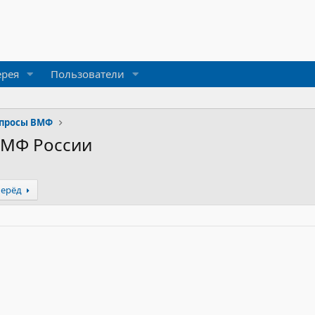
ерея
Пользователи
просы ВМФ
ВМФ России
перёд