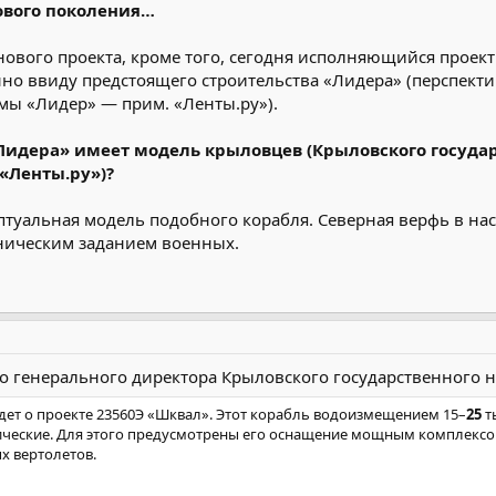
ового поколения…
 нового проекта, кроме того, сегодня исполняющийся проек
но ввиду предстоящего строительства «Лидера» (перспект
емы «Лидер» — прим. «Ленты.ру»).
Лидера» имеет модель крыловцев (Крыловского государ
«Ленты.ру»)?
уальная модель подобного корабля. Северная верфь в нас
хническим заданием военных.
о генерального директора Крыловского государственного 
 идет о проекте 23560Э «Шквал». Этот корабль водоизмещением 15–
25
т
гические. Для этого предусмотрены его оснащение мощным комплекс
х вертолетов.