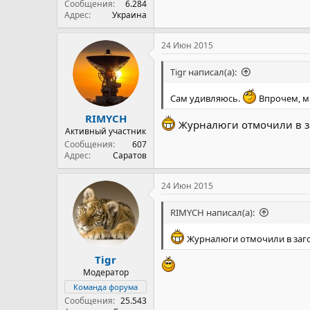
Сообщения
6.284
Адрес
Украина
24 Июн 2015
Tigr написал(а):
Сам удивляюсь.
Впрочем, мн
RIMYCH
Журналюги отмочили в з
Активный участник
Сообщения
607
Адрес
Саратов
24 Июн 2015
RIMYCH написал(а):
Журналюги отмочили в заг
Tigr
Модератор
Команда форума
Сообщения
25.543