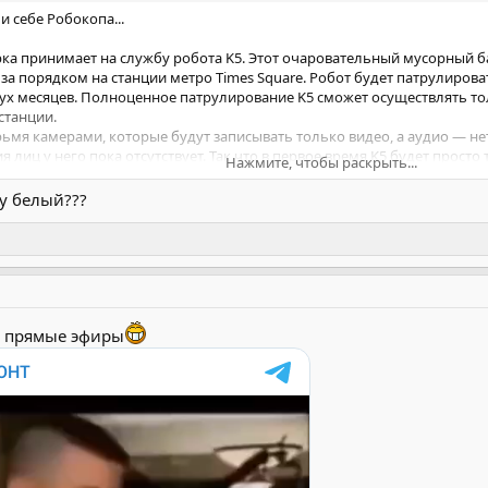
и себе Робокопа...
а принимает на службу робота K5. Этот очаровательный мусорный ба
за порядком на станции метро Times Square. Робот будет патрулирова
вух месяцев. Полноценное патрулирование K5 сможет осуществлять тол
станции.
рьмя камерами, которые будут записывать только видео, а аудио — не
 лиц у него пока отсутствует. Так что в первое время K5 будет просто 
Нажмите, чтобы раскрыть...
уг попали в беду? Единственная помощь, которую он может оказать 
му белый???
ообщить о происшествии или задать вопросы. Для этого надо будет от
т на Таймс-сквер, и там этот металлический страж будет медленно катат
 вашей безопасности
в прямые эфиры