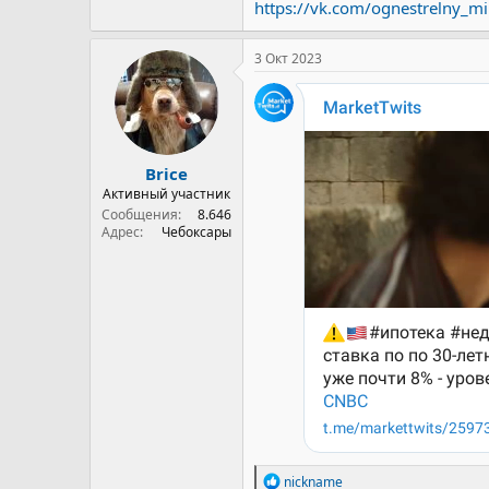
https://vk.com/ognestrelny_
3 Окт 2023
Brice
Активный участник
Сообщения
8.646
Адрес
Чебоксары
Р
nickname