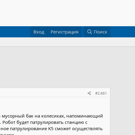
Вход
Регистрация
Поиск
#2.661
й мусорный бак на колесиках, напоминающий
. Робот будет патрулировать станцию с
енное патрулирование K5 сможет осуществлять
танции.