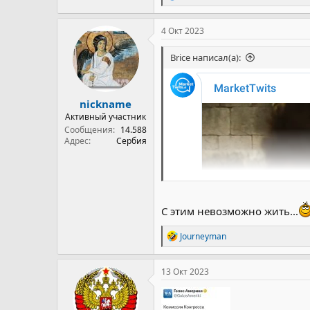
е
а
к
4 Окт 2023
ц
и
Brice написал(а):
и
:
nickname
Активный участник
Сообщения
14.588
Адрес
Сербия
С этим невозможно жить...
Р
Journeyman
е
а
к
13 Окт 2023
ц
и
и