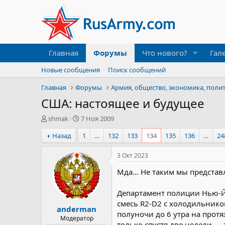
Главная
Форумы
Что нового?
Гал
Новые сообщения
Поиск сообщений
Главная
Форумы
Армия, общество, экономика, поли
США: настоящее и будущее
А
Д
shmak
7 Ноя 2009
в
а
Назад
1
…
132
133
134
135
136
…
24
т
т
о
а
р
н
3 Окт 2023
т
а
Мда... Не таким мы представ
е
ч
м
а
ы
л
Департамент полиции Нью-Й
а
смесь R2-D2 с холодильником
anderman
полуночи до 6 утра на прот
Модератор
только спустя две недели — 