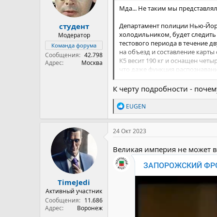
Мда... Не таким мы представлял
студент
Департамент полиции Нью-Йорк
холодильником, будет следить 
Модератор
тестового периода в течение д
Команда форума
на объезд и составление карты 
Сообщения
42.798
K5 весит 190 кг и оснащен четы
Адрес
Москва
что даже функция распознавания
видео.
Поможет ли робот, если вы вдр
К черту подробности - поче
их с живым человеком, чтобы с
Так что, если вас вдруг занесе
Р
EUGEN
волнуйтесь. Так он заботится о
е
а
к
24 Окт 2023
ц
и
Великая империя не может 
и
:
TimeJedi
Активный участник
Сообщения
11.686
Адрес
Воронеж