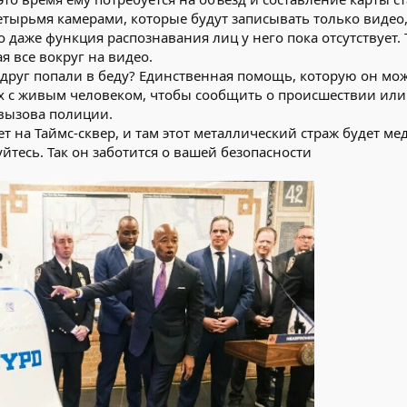
четырьмя камерами, которые будут записывать только видео,
о даже функция распознавания лиц у него пока отсутствует. 
я все вокруг на видео.
вдруг попали в беду? Единственная помощь, которую он мо
х с живым человеком, чтобы сообщить о происшествии или з
 вызова полиции.
сет на Таймс-сквер, и там этот металлический страж будет м
йтесь. Так он заботится о вашей безопасности