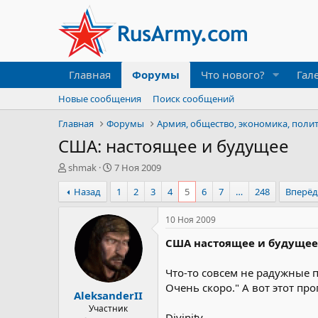
Главная
Форумы
Что нового?
Гал
Новые сообщения
Поиск сообщений
Главная
Форумы
Армия, общество, экономика, поли
США: настоящее и будущее
А
Д
shmak
7 Ноя 2009
в
а
Назад
1
2
3
4
5
6
7
…
248
Вперё
т
т
о
а
р
н
10 Ноя 2009
т
а
США настоящее и будущее
е
ч
м
а
ы
л
Что-то совсем не радужные 
а
Очень скоро." А вот этот пр
AleksanderII
Участник
Divinity