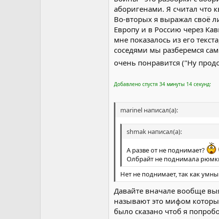
И сколько раз вы пальцем шев
аборигенами. Я считал что 
России. :?
Во-вторых я выражал своё ли
Европу и в Россию через Кавк
мне показалось из его текст
соседями мы разберемся сами
очень понравится ("Ну продо
Добавлено спустя 34 минуты 14 секунд:
marinel написал(а):
shmak написал(а):
А разве от не поднимает?
Олбрайт не поднимала рюмки,
Нет не поднимает, так как умны
Давайте вначале вообще выя
называют это мифом который
было сказано чтоб я попробо