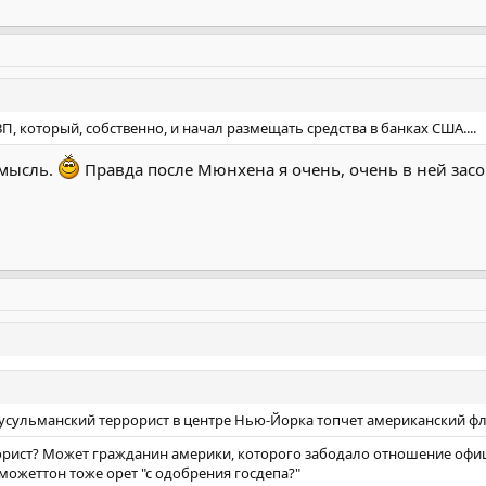
П, который, собственно, и начал размещать средства в банках США....
 мысль.
Правда после Мюнхена я очень, очень в ней засом
мусульманский террорист в центре Нью-Йорка топчет американский фла
ррорист? Может гражданин америки, которого забодало отношение офиц
 можеттон тоже орет "с одобрения госдепа?"