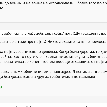
али до войны и на войне не использовали... более того во в
у.
ете либо покупать, либо добывать у себя. А пока США к сожалению не 
ш спор в теме про нефть? Никто доказательств не предостав
ока нефть сравнительно дешёвая. Когда была дорогая, то д
 сейчас как-то поутихло... компании хотят окупить ближне
ое правительство хочет чтоб мы вообще отказались от нефт
новательными обвинениями в наш адрес. Я понимаю что вам
и без доказательств других грабителями не называют.
нд:
табильная Россия ? Мы тогда будем конкурентами в борьбе за ресурсы