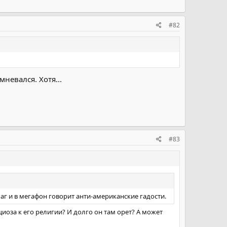
#82
невался. Хотя...
#83
г и в мегафон говорит анти-американские гадости.
иоза к его религии? И долго он там орет? А может