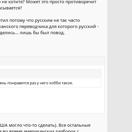
р не хотите? Может это просто противоречит
асывается?
тил потому что русским не так часто
нского переводчика для которого русский -
иделись... лишь бы был повод.
ень понравится раз у него хобби такое.
 будут мало волновать ваши разборки. Мы будем
ША могло что-то сделать). Все остальные
з во время американских разборок с