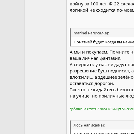
войну за 100 лет. Ф-22 сдел
логикой не сходится по-моем
marinel написал(а):
Понятней будет, когда вы начн
А мы и покупаем. Помните на
ваша личная фантазия.
А сверлить у нас не дадут п
разрешение Буш подписал, а
вложили... а здешнее зелён
оставаться дорогой.
Так что не кидайтесь безос
на улице, но приличные люд
Добавлено спустя 3 часа 40 минут 56 секу
Лось написал(а):
А нахрена Америке сильная и с