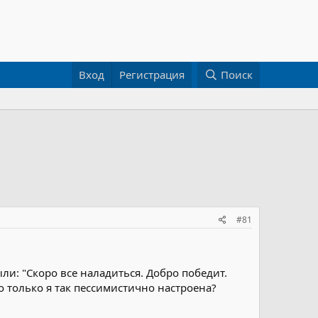
Вход
Регистрация
Поиск
#81
ли: "Скоро все наладиться. Добро победит.
то только я так пессимистично настроена?