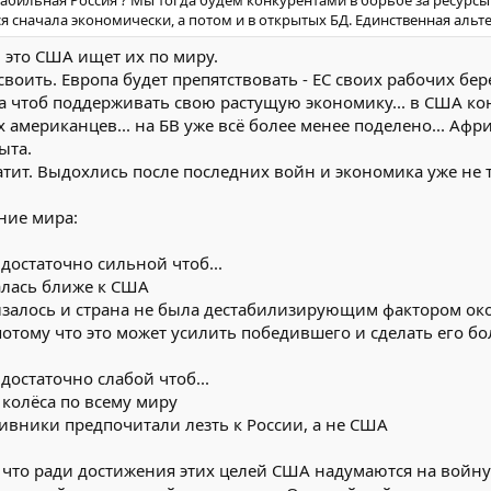
 сначала экономически, а потом и в открытых БД. Единственная альтер
.. это США ищет их по миру.
своить. Европа будет препятствовать - ЕС своих рабочих бер
а чтоб поддерживать свою растущую экономику... в США кон
х американцев... на БВ уже всё более менее поделено... А
ыта.
атит. Выдохлись после последних войн и экономика уже не т
ние мира:
достаточно сильной чтоб...
жалась ближе к США
лзалось и страна не была дестабилизирующим фактором ок
(потому что это может усилить победившего и сделать его б
достаточно слабой чтоб...
в колёса по всему миру
ивники предпочитали лезть к России, а не США
что ради достижения этих целей США надумаются на войну.