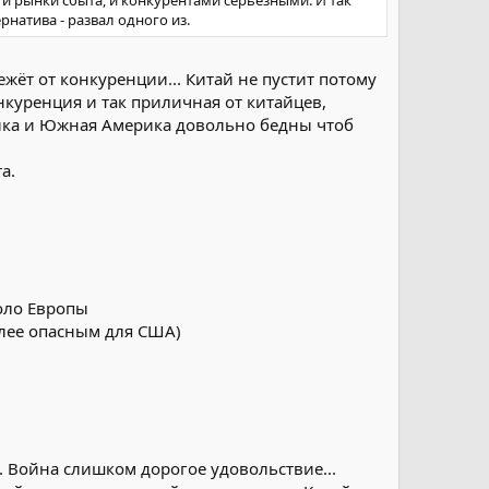
натива - развал одного из.
ежёт от конкуренции... Китай не пустит потому
куренция и так приличная от китайцев,
фрика и Южная Америка довольно бедны чтоб
а.
оло Европы
олее опасным для США)
 Война слишком дорогое удовольствие...