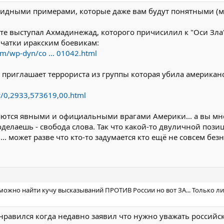
видными примерами, которые даже вам будут понятными (мож
е выступал Ахмадинежад, которого причисилил к "Оси Зла
чатки иракским боевикам:
m/wp-dyn/co ... 01042.html
 приглашает террориста из группы которая убила америка
y/0,2933,573619,00.html
яются явными и официальными врагами Америки... а вы мне
оделаешь - свобода слова. Так что какой-то двуличной пози
.. может разве что кто-то задумается кто ещё не совсем без
и можно найти кучу высказываний ПРОТИВ России но вот ЗА... Только 
нравился когда недавно заявил что нужно уважать россий