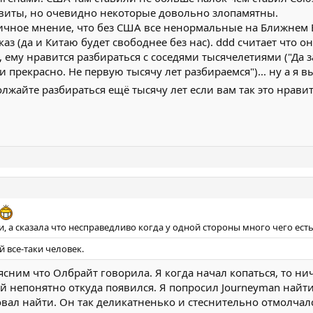
елили когда у нас были проблемы с соседями? Один? В сороковых? Ос
квиты, но очевидно некоторые довольно злопамятны.
чное мнение, что без США все ненормальные на Ближнем Вос
аз (да и Китаю будет свободнее без нас). ddd считает что он
а, ему нравится разбираться с соседями тысячелетиями ("Да 
Нажмите, чтобы раскрыть...
 прекрасно. Не первую тысячу лет разбираемся")... ну а я 
лжайте разбираться ещё тысячу лет если вам так это нравит
 а сказала что несправедливо когда у одной стороны много чего есть
й все-таки человек.
сним что Олбрайт говорила. Я когда начал копаться, то ни
 непонятно откуда появился. Я попросил Journeyman найти
вал найти. Он так деликатненько и стеснительно отмолчалс