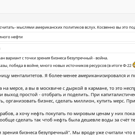
 считать- мыслями американских политиков вслух. Косвенно вы это п
много нефти
й
н вариант с точки зрения бизнеса безупречный - война.
азы, победа в войне, много новых источников ресурсов (в итоге Ф-22
ницу менталитетов. Я более-менее американизировался и п
 на мерсе, а вы в москвиче с дыркой в кармане, то это не
 выход простой - отобрать и поделить. При капиталистиче
ь, организовать бизнес, сделать миллион, купить мерс. Пр
арабов, а хочу нефть покупать по мировым ценам у них пока е
вообще сделать так чтоб нефть была дешевле воды за счёт т
и зрения бизнеса безупречный". Мы вроде уже считали что 