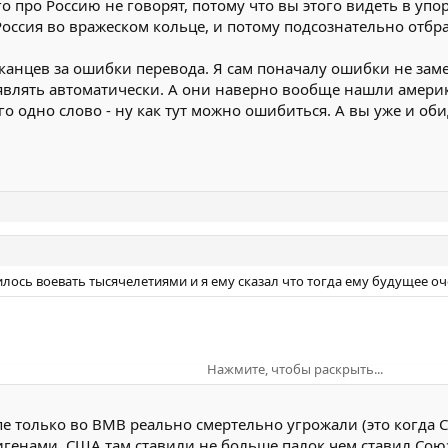
о про Россию не говорят, потому что вы этого видеть в упо
оссия во вражеском кольце, и потому подсознательно отбр
канцев за ошибки перевода. Я сам поначалу ошибки не заме
влять автоматически. А они наверно вообще нашли америка
го одно слово - ну как тут можно ошибиться. А вы уже и об
илось воевать тысячелетиями и я ему сказал что тогда ему будущее оч
Нажмите, чтобы раскрыть...
ьцем не пошевельнём если у вас начнутся проблемы с соседями - нас
Нажмите, чтобы раскрыть...
е только во ВМВ реально смертельно угрожали (это когда С
сстанавливаться. Посмотрим как вам понравится такая картина мира.
ригенами. США там ставили не больше палок чем ставил Сою