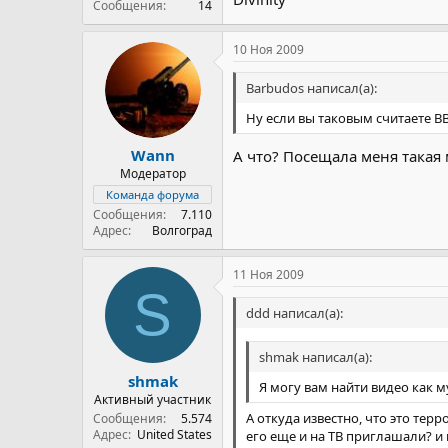
Сообщения
14
10 Ноя 2009
Barbudos написал(а):
Ну если вы таковым считаете ВВ
Wann
А что? Посещала меня такая
Модератор
Команда форума
Сообщения
7.110
Адрес
Волгоград
11 Ноя 2009
S
ddd написал(а):
shmak написал(а):
shmak
Я могу вам найти видео как 
Активный участник
А откуда известно, что это те
Сообщения
5.574
Адрес
United States
его еще и на ТВ приглашали? и