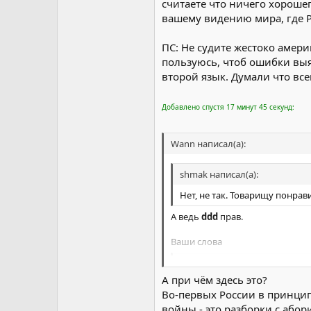
считаете что ничего хорошег
вашему видению мира, где Р
ПС: Не судите жестоко амери
пользуюсь, чтоб ошибки выя
второй язык. Думали что все
Добавлено спустя 17 минут 45 секунд:
Wann написал(а):
shmak написал(а):
Нет, не так. Товарищу понрав
А ведь
ddd
прав.
Ваши слова
shmak написал(а):
А при чём здесь это?
Не смущайтесь если мы и пал
Во-первых России в принцип
сидеть на своём острове и во
войны - это разборки с або