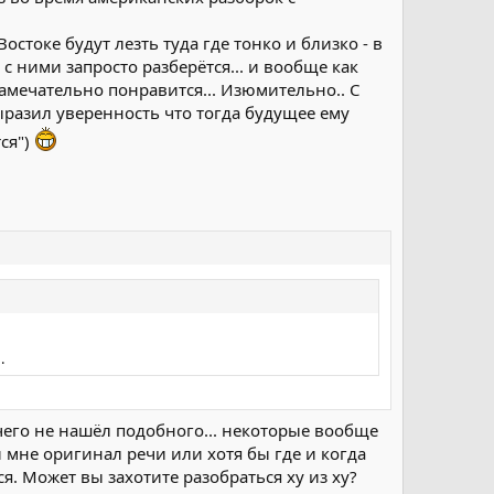
тальное "пальцевое шевеление" Штатов было во вред
токе будут лезть туда где тонко и близко - в
 с ними запросто разберётся... и вообще как
замечательно понравится... Изюмительно.. С
выразил уверенность что тогда будущее ему
ся")
.
чего не нашёл подобного... некоторые вообще
 мне оригинал речи или хотя бы где и когда
я. Может вы захотите разобраться ху из ху?