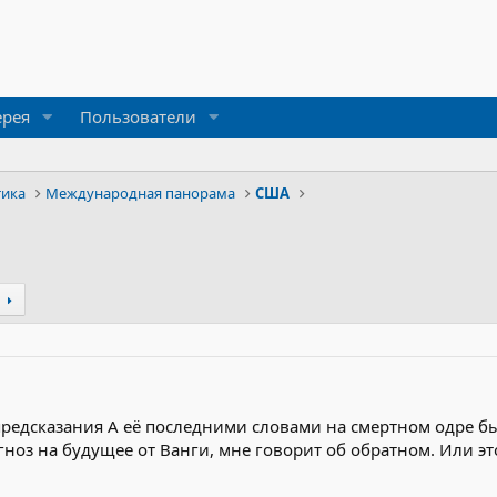
ерея
Пользователи
тика
Международная панорама
США
д
предсказания А её последними словами на смертном одре бы
огноз на будущее от Ванги, мне говорит об обратном. Или э