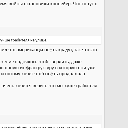
ремя войны остановили конвейер. Что-то тут с
лучше грабителя на улице.
ил что американцы нефть крадут, так что это
вижение поднялось чтоб сверлить, даже
восточную инфраструктуру в которую они уже
и и потому хочет чтоб нефть продолжала
 очень хочется верить что мы хуже грабителя
 и рынки сбыта, и конкурентами серьёзными. И так