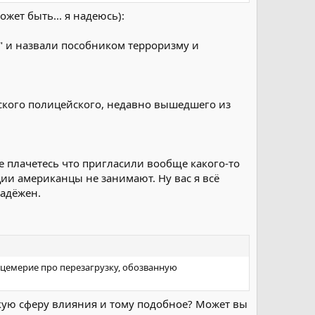
ет быть... я надеюсь):
" и назвали пособником терроризму и
нского полицейского, недавно вышедшего из
 плачетесь что пригласили вообще какого-то
ции американцы не занимают. Ну вас я всё
надёжен.
лицемерие про перезагрузку, обозванную
скую сферу влияния и тому подобное? Может вы