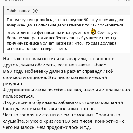
Tabib написал(а):
По телеку репортаж был, что в середине 90-х эту премию дали
американцам за описание деривативов и то как пользоваться
этим отличным финансовым инструментом
Сейчас уже
больше 500 трлн этих необеспеченных бумажек и про
эту
причину кризиса молчат. Также как и то, что сила доллара
основана только на вере в него.
Ни знаю што вам по тилику гаварили, но вопрос в
другом, зачем обсирать, если не знаете.. :-bad^
В 97 году Нобелевку дали за расчет справедливой
стоимости опциона. Это чисто математический
результат.
А деривативы сами по себе - не зло, надо ими правильно
пользоваться.
Люди, крича о бумажках забывают, сколько компаний
благодаря ним избегали больших потерь.
Честно говоря никто ни о чем не молчит. Правильно
слушайте. Я уже о кризисе 100 раз писал. Конкретно - с
чего началось, чем продолжилось и т.д.