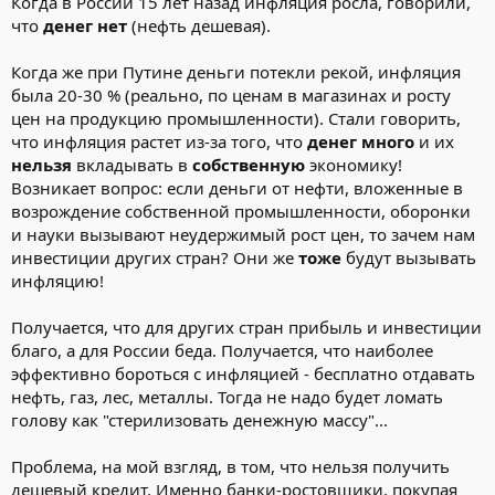
Когда в России 15 лет назад инфляция росла, говорили,
что
денег нет
(нефть дешевая).
Когда же при Путине деньги потекли рекой, инфляция
была 20-30 % (реально, по ценам в магазинах и росту
цен на продукцию промышленности). Стали говорить,
что инфляция растет из-за того, что
денег много
и их
нельзя
вкладывать в
собственную
экономику!
Возникает вопрос: если деньги от нефти, вложенные в
возрождение собственной промышленности, оборонки
и науки вызывают неудержимый рост цен, то зачем нам
инвестиции других стран? Они же
тоже
будут вызывать
инфляцию!
Получается, что для других стран прибыль и инвестиции
благо, а для России беда. Получается, что наиболее
эффективно бороться с инфляцией - бесплатно отдавать
нефть, газ, лес, металлы. Тогда не надо будет ломать
голову как "стерилизовать денежную массу"...
Проблема, на мой взгляд, в том, что нельзя получить
дешевый кредит. Именно банки-ростовщики, покупая