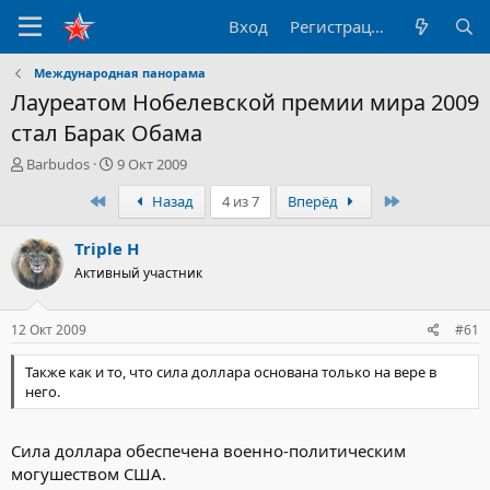
Вход
Регистрация
Международная панорама
Лауреатом Нобелевской премии мира 2009
стал Барак Обама
А
Д
Barbudos
9 Окт 2009
в
а
Первый
Последний
Назад
4 из 7
Вперёд
т
т
о
а
р
н
Triple H
т
а
Активный участник
е
ч
м
а
ы
л
12 Окт 2009
#61
а
Также как и то, что сила доллара основана только на вере в
него.
Сила доллара обеспечена военно-политическим
могушеством США.