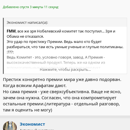
Добавлено спустя 3 минуты 11 секунд:
Экономист написал(а):
FMM
, все же зря Нобелевский комитет так поступил... Зря и
Обама не отказался.
Это удар по престижу Премии. Ведь мало кто будет
разбираться, что там есть умные ученые и глупые политиканы.
:???:
Ведь Комитет - это, условно говоря, завод. А Премия -
высококачественный продукт. Теперь же на одном из
вспомогательных производств выпустили продукт
Нажмите, чтобы раскрыть...
сомнительного качества, но под известным брендом. Что
теперь будет? Ничего кардинального, но престиж бренда уже
Престиж конкретно премии мира уже давно подорван.
не будет выглядеть столь бесспорным.
Когда всяким Арафатам дают.
Скажи мне, в чем я здесь не прав.
Но сама премия - уже сверхсубъективна. Ваще не ясно,
зачем она нужна. Согласен, что она компрометирует
остальные премии.(литература - отдельный разговор,
там я оценить не могу)
Экономист