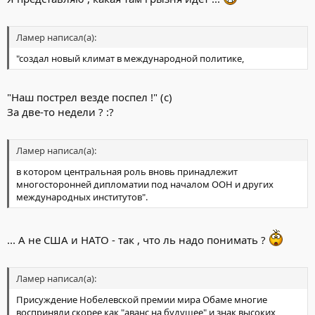
Ламер написал(а):
"создал новый климат в международной политике,
"Наш пострел везде поспел !" (с)
За две-то недели ? :?
Ламер написал(а):
в котором центральная роль вновь принадлежит
многосторонней дипломатии под началом ООН и других
международных институтов".
... А не США и НАТО - так , что ль надо понимать ?
Ламер написал(а):
Присуждение Нобелевской премии мира Обаме многие
восприняли скорее как "аванс на будущее" и знак высоких