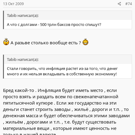
13 Окт 2009
#74
Tabib написал(а):
А что с долгами - 500 трлн баксов просто спишут?
А разьве столько вообще есть ?
Tabib написал(а):
Стали говорить, что инфляция растет из-за того, что денег
много и их нельзя вкладывать в собственную экономику!
Бред какой-то . Инфляция будет иметь место , если
просто взять и раздать всем по свеженапечатанной
пятитысячной купюре . Если же государство на эти
деньги станет строить заводы , жильё , дороги и т.п. , то
денежная масса и будет обеспечиваться этими заводами
, жильём , дорогами и т.п. , т.е. будут существовать
материальные вещи , которые имеют ценность не
только в нашей валюте .