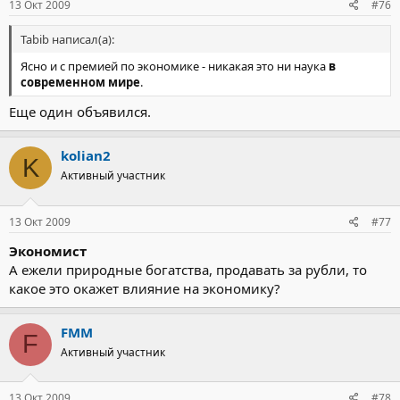
13 Окт 2009
#76
Tabib написал(а):
Ясно и с премией по экономике - никакая это ни наука
в
современном мире
.
Еще один объявился.
kolian2
K
Активный участник
13 Окт 2009
#77
Экономист
А ежели природные богатства, продавать за рубли, то
какое это окажет влияние на экономику?
FMM
F
Активный участник
13 Окт 2009
#78